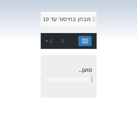
מבחן בחיסור עד 10
הגדרות
Show Subjects
טוען..
טוען..