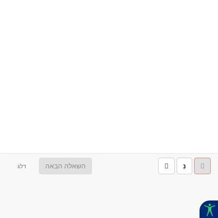
נִ
השאלה הבאה
דלג