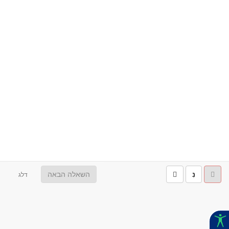
נִ
השאלה הבאה
דלג