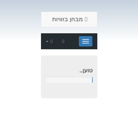
מבחן בזוויות
הגדרות
Show Subjects
טוען..
טוען..