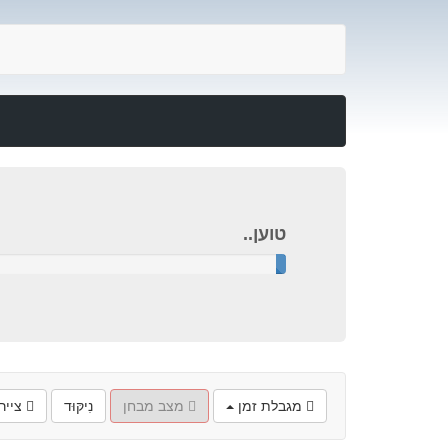
טוען..
טוען..
מגבלת זמן
מצב מבחן
נִיקּוּד
צייר