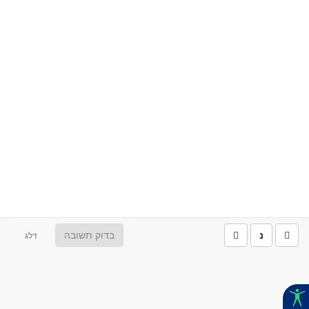
נִ
בדוק תשובה
דלג