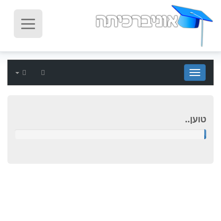
הגדרות
Show Subjects
טוען..
טוען..