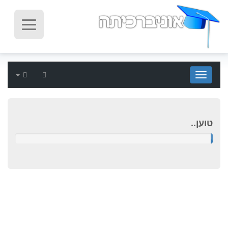
הגדרות
Show Subjects
טוען..
טוען..