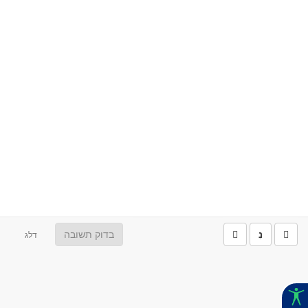
נִ
בדוק תשובה
דלג