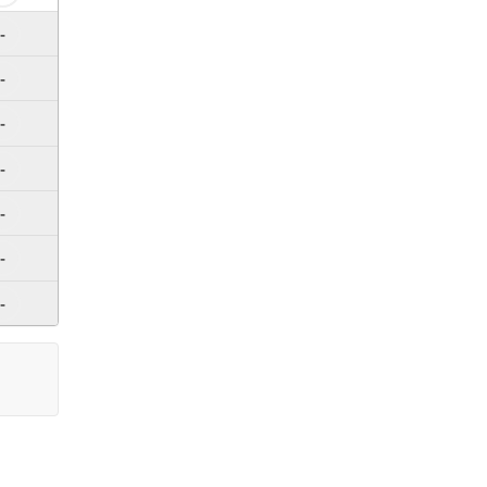
-
-
-
-
-
-
-