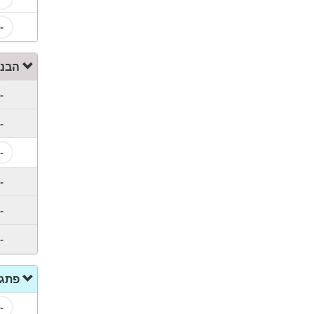
-
הבנת
-
-
-
-
-
-
פתגמ
-