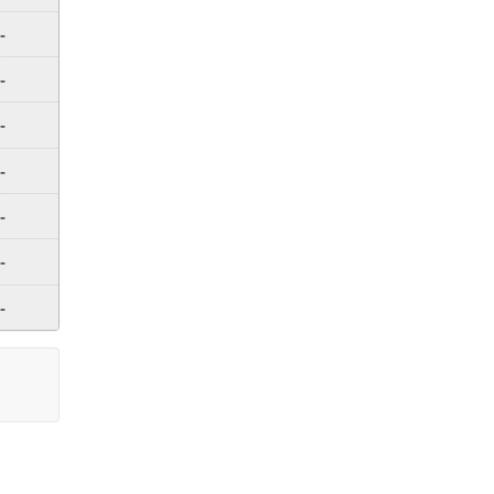
-
-
-
-
-
-
-