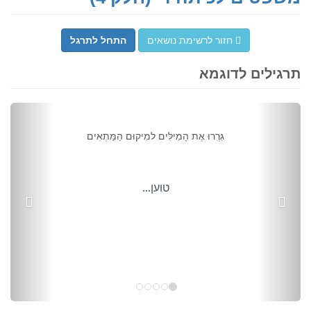
חזור לרשימת נושאים
התחל לתרגל
תרגילים לדוגמא
vious
Next
גִּרְרוּ אֶת הָמִילִּים למִיקוּם הַמַּתְאִים