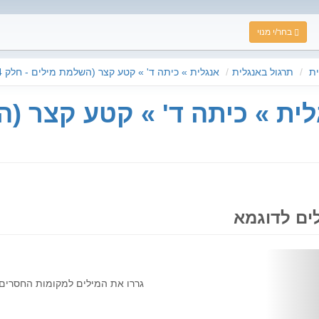
בחר/י מנוי
ת
תרגול באנגלית
אנגלית » כיתה ד' » קטע קצר (השלמת מילים - חלק 4)
לית » כיתה ד' » קטע קצר (
ים לדוגמא
Next
גררו את המילים למקומות החסרים 