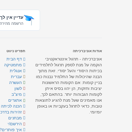
עדיין אין לך
הרשמה מהירה 
אודות אוניברכיתה
תפריט ניווט
אוניברכיתה - תרגול אינטראקטיבי
דף הבית
הוקמה על מנת לספק תרגול לתלמידים
מתמטיקה
בכיתות היסודי והעל יסודי. זאת מתוך
אנגלית
הבנה שהיכולות של התלמיד נבנות כמו
עברית
בניין קומות: אם הקומות הראשונות
העשרה
יציבות וחזקות, הן יהוו בסיס איתן
לשון
לקומות הגבוהות יותר. בהתאם לכך,
מיצ"ב
אנו מאמינים שעל מנת להגיע לתוצאות
אתגרים
טובות, כדאי לתרגל בעקביות או באופן
הכנה לכיתה 
יומיומי.
זהירות בדרכי
מבחנים
הירשם/י
איך פותרים?