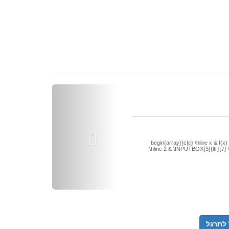
Previous
\begin{array}{c|c} \hline x & f(x
\hline 2 & \INPUTBOX{3}{ltr}{7} \
לתרגל