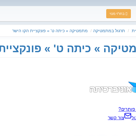
בחר/י מנוי
ת
תרגול במתמטיקה
מתמטיקה » כיתה ט' » פונקציית הקו הישר
טיקה » כיתה ט' » פונקציית