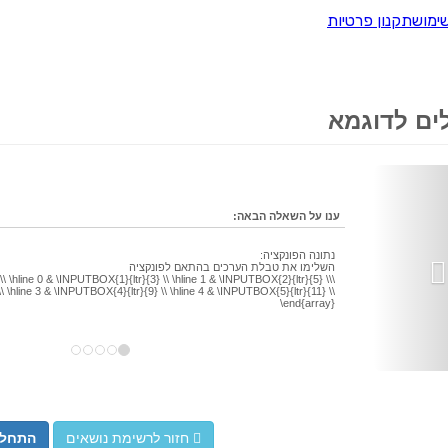
ים לדוגמא
Next
ענו על השאלה הבאה:
נתונה הפונקציה:
השלימו את טבלת הערכים בהתאם לפונקציה
) \\ \hline 0 & \INPUTBOX{1}{ltr}{3} \\ \hline 1 & \INPUTBOX{2}{ltr}{5} \\
\ \hline 3 & \INPUTBOX{4}{ltr}{9} \\ \hline 4 & \INPUTBOX{5}{ltr}{11} \\
\end{array}
חזור לרשימת נושאים
התחל 