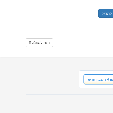
לתרגל
חזור למעלה
ור/י חשבון חדש