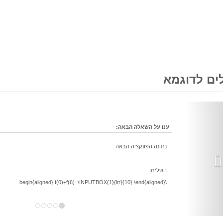
ים לדוגמא
Next
ענו על השאלה הבאה:
נתונה הפונקציה הבאה
השלימו
\begin{aligned} f(0)+f(6)=\INPUTBOX{1}{ltr}{10} \end{aligned}